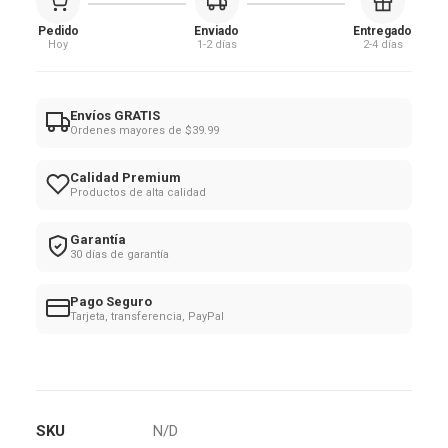
con
Pedido
Enviado
Entregado
Cadena
Hoy
1-2 días
2-4 días
Metal
Dorado
Ajustable
Envíos GRATIS
Ordenes mayores de $39.99
cantidad
Calidad Premium
Productos de alta calidad
Garantía
30 días de garantía
Pago Seguro
Tarjeta, transferencia, PayPal
SKU
N/D