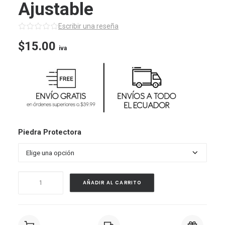
Ajustable
Escribir una reseña
$
15.00
iva
Piedra Protectora
Pulsera
AÑADIR AL CARRITO
Charms
Piedras
Ovalas