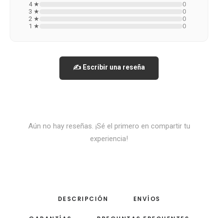
4 ★
0
3 ★
0
2 ★
0
1 ★
0
✍️ Escribir una reseña
Aún no hay reseñas. ¡Sé el primero en compartir tu
experiencia!
DESCRIPCIÓN
ENVÍOS