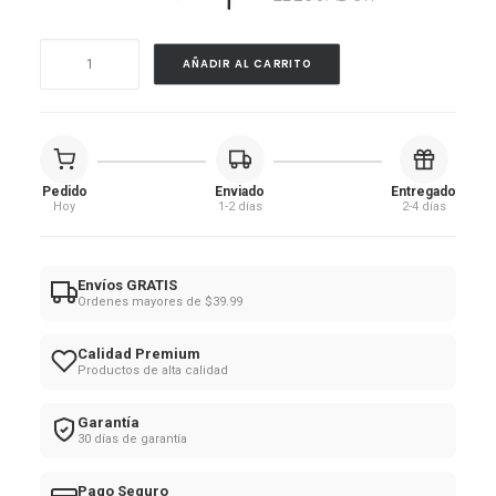
3
AÑADIR AL CARRITO
en
1
Desmaquillante
bifásico
Pedido
Enviado
Entregado
cantidad
Hoy
1-2 días
2-4 días
Envíos GRATIS
Ordenes mayores de $39.99
Calidad Premium
Productos de alta calidad
Garantía
30 días de garantía
Pago Seguro