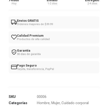
Pedido
Enviado
Entregado
cantidad
Hoy
1-2 días
2-4 días
Envíos GRATIS
Ordenes mayores de $39.99
Calidad Premium
Productos de alta calidad
Garantía
30 días de garantía
Pago Seguro
Tarjeta, transferencia, PayPal
SKU
00006
Categorías
Hombre
,
Mujer
,
Cuidado corporal