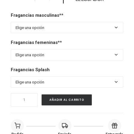
Fragancias masculinas**
Fragancias femeninas**
Fragancias Splash
Aceite
AÑADIR AL CARRITO
corporal
-
125
ml