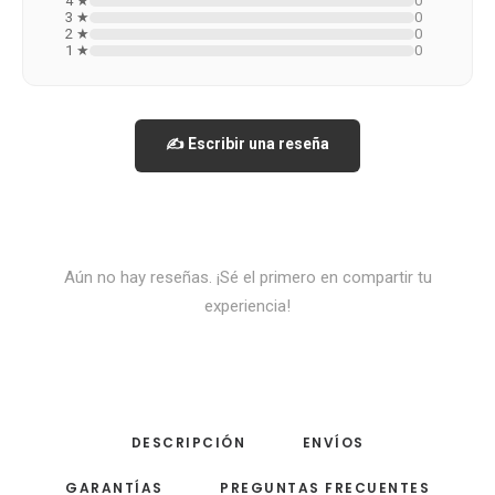
4 ★
0
3 ★
0
2 ★
0
1 ★
0
✍️ Escribir una reseña
Aún no hay reseñas. ¡Sé el primero en compartir tu
experiencia!
DESCRIPCIÓN
ENVÍOS
GARANTÍAS
PREGUNTAS FRECUENTES