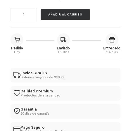
Brocha
AÑADIR AL CARRITO
limpiadora
facial
cantidad
Pedido
Enviado
Entregado
Hoy
1-2 días
2-4 días
Envíos GRATIS
Ordenes mayores de $39.99
Calidad Premium
Productos de alta calidad
Garantía
30 días de garantía
Pago Seguro