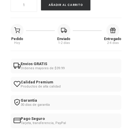
Esponjas
AÑADIR AL CARRITO
Comprimidas
cantidad
Pedido
Enviado
Entregado
Hoy
1-2 días
2-4 días
Envíos GRATIS
Ordenes mayores de $39.99
Calidad Premium
Productos de alta calidad
Garantía
30 días de garantía
Pago Seguro
Tarjeta, transferencia, PayPal