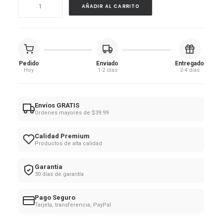
Cepillo
AÑADIR AL CARRITO
bambú
redondo
cantidad
Pedido
Enviado
Entregado
Hoy
1-2 días
2-4 días
Envíos GRATIS
Ordenes mayores de $39.99
Calidad Premium
Productos de alta calidad
Garantía
30 días de garantía
Pago Seguro
Tarjeta, transferencia, PayPal