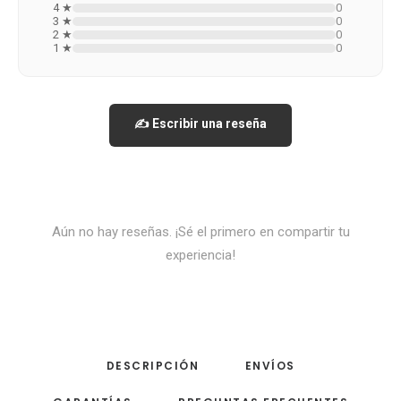
4 ★
0
3 ★
0
2 ★
0
1 ★
0
✍️ Escribir una reseña
Aún no hay reseñas. ¡Sé el primero en compartir tu
experiencia!
DESCRIPCIÓN
ENVÍOS