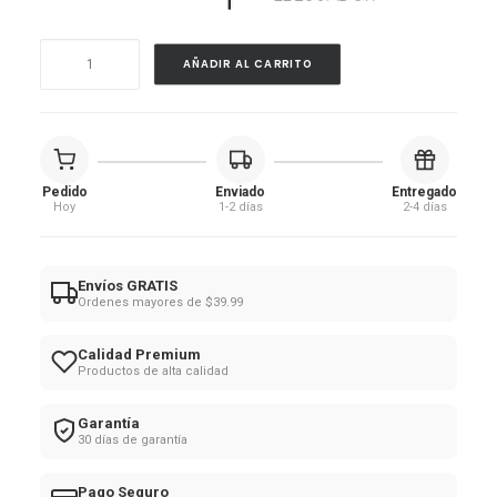
Bruma
AÑADIR AL CARRITO
Energética
-
Baño
Energético
Pedido
Enviado
Entregado
cantidad
Hoy
1-2 días
2-4 días
Envíos GRATIS
Ordenes mayores de $39.99
Calidad Premium
Productos de alta calidad
Garantía
30 días de garantía
Pago Seguro