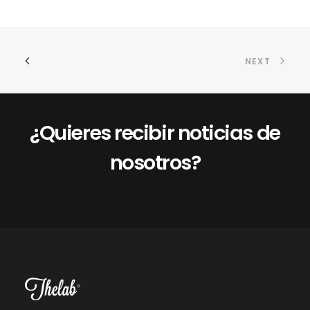
se
pu
ele
en
la
NEXT
pá
de
pr
¿Quieres recibir noticias de
nosotros?