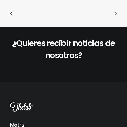
en
la
pá
de
pr
¿Quieres recibir noticias de
nosotros?
Matriz