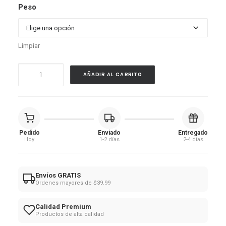
hasta
Peso
$7.50
Limpiar
Aceites
AÑADIR AL CARRITO
Esenciales
y
Conductores
cantidad
Pedido
Enviado
Entregado
Hoy
1-2 días
2-4 días
Envíos GRATIS
Ordenes mayores de $39.99
Calidad Premium
Productos de alta calidad