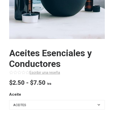
Aceites Esenciales y
Conductores
Escribir una reseña
Rango
$
2.50
-
$
7.50
iva
de
Aceite
precios:
desde
$2.50