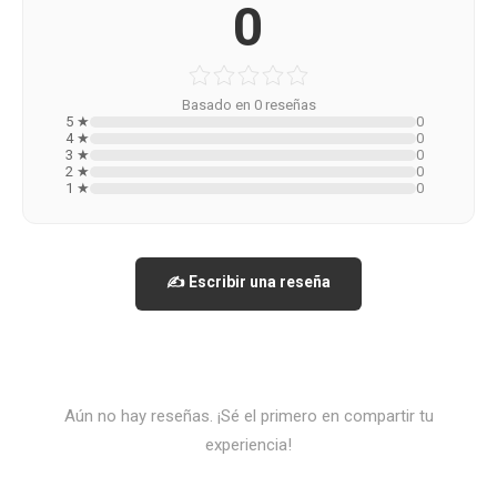
0
Basado en 0 reseñas
5 ★
0
4 ★
0
3 ★
0
2 ★
0
1 ★
0
✍️ Escribir una reseña
Aún no hay reseñas. ¡Sé el primero en compartir tu
experiencia!